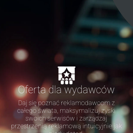
Oferta dla wydawców
Daj się poznać reklamodawcom z
całego świata, maksymalizuj zyski
swoich serwisów i zarządzaj
przestrzenią reklamową intuicyjnie jak